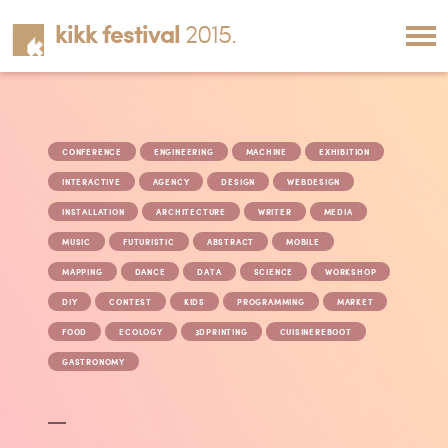
kikk festival
2015.
CONFERENCE
ENGINEERING
MACHINE
EXHIBITION
INTERACTIVE
AGENCY
DESIGN
WEBDESIGN
INSTALLATION
ARCHITECTURE
WRITER
MEDIA
MUSIC
FUTURISTIC
ABSTRACT
MOBILE
MAPPING
DANCE
DATA
SCIENCE
WORKSHOP
DIY
CONTEST
KIDS
PROGRAMMING
MARKET
FOOD
ECOLOGY
3DPRINTING
CUISINEREBOOT
GASTRONOMY