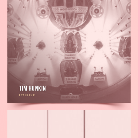
Tim Hunkin
INVENTOR
En
savoir
plus