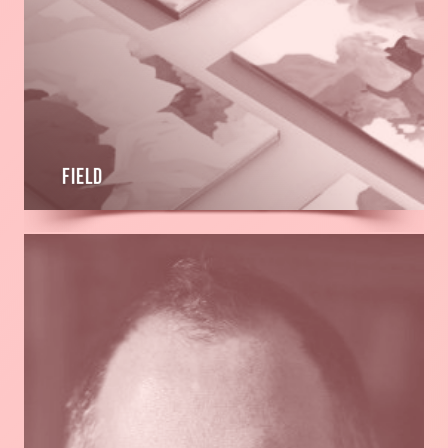
FIELD
En
savoir
plus