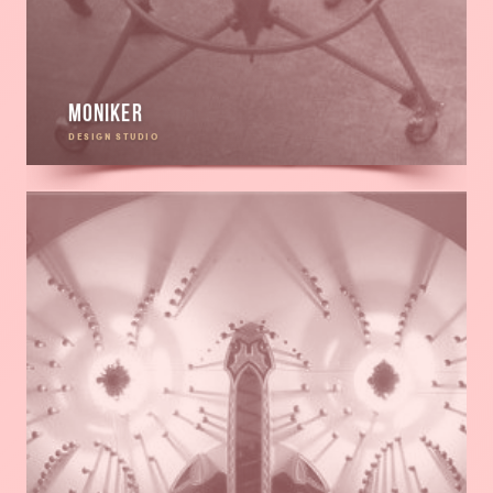
Moniker
DESIGN STUDIO
En
savoir
plus