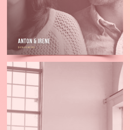
Anton & Irene
DESIGNERS
En
savoir
plus