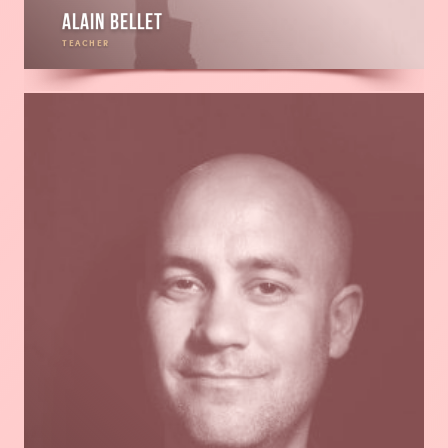
Alain Bellet
TEACHER
En
savoir
plus