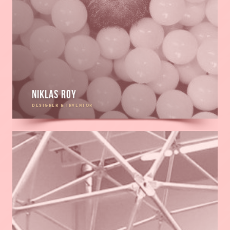
Niklas Roy
DESIGNER & INVENTOR
En
savoir
plus