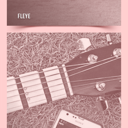
Fleye
En
savoir
plus