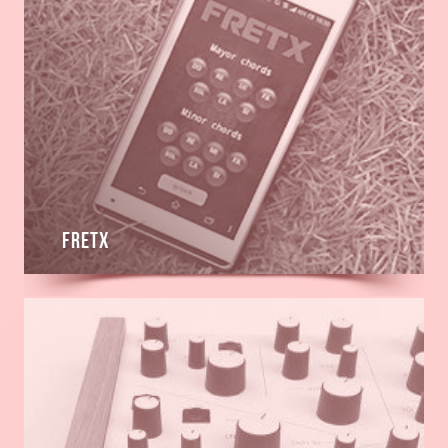
Fretx
En
savoir
plus