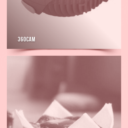
360cam
En
savoir
plus