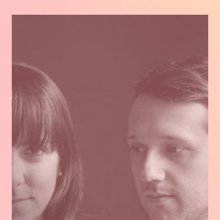
ENGLISH.
En
savoir
plus