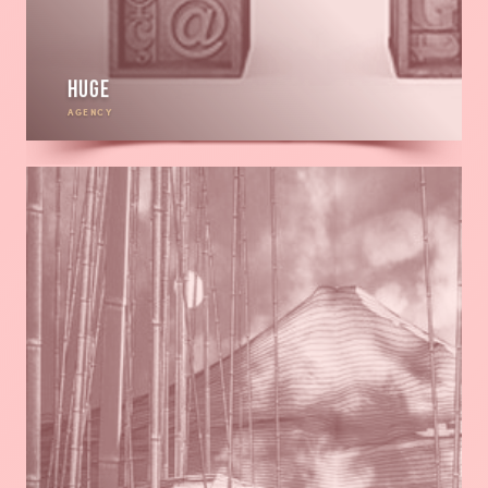
Huge
AGENCY
En
savoir
plus