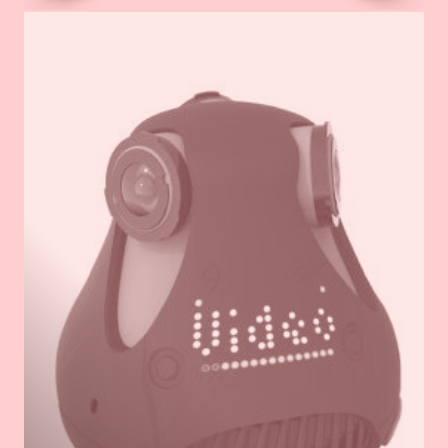
En
savoir
plus