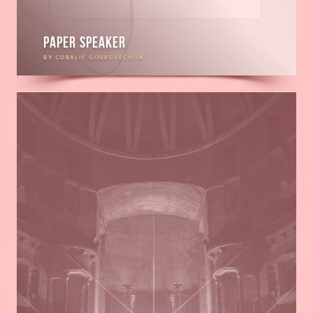
Paper speaker
BY CORALIE GOURGUECHON
En
savoir
plus