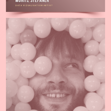
Moritz Stefaner
DATA VIZUALISATION ARTIST
En
savoir
plus