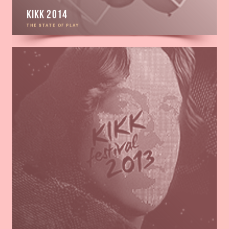
KIKK 2014
THE STATE OF PLAY
Go
to
KIKK
2013